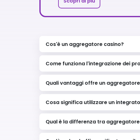
Scopri di più
Cos'è un aggregatore casino?
Come funziona l'integrazione dei pr
Quali vantaggi offre un aggregatore
Cosa significa utilizzare un integrat
Qual è la differenza tra aggregatore