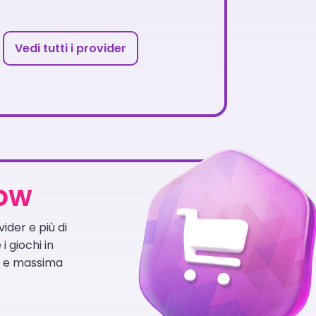
Vedi tutti i provider
low
ider e più di
i giochi in
lo e massima