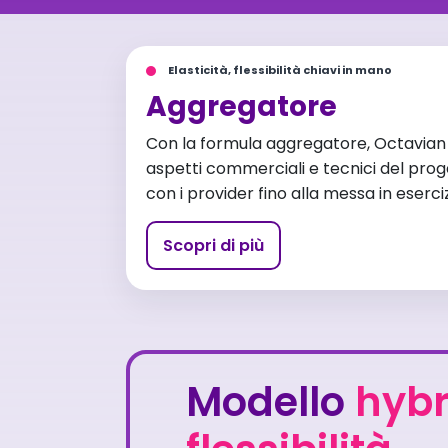
Elasticità, flessibilità chiavi in mano
Aggregatore
Con la formula aggregatore, Octavian L
aspetti commerciali e tecnici del prog
con i provider fino alla messa in eserciz
Scopri di più
Modello
hybr