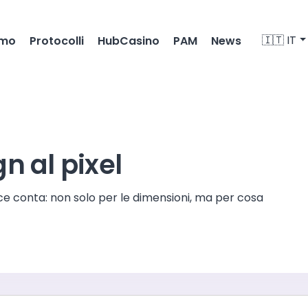
🇮🇹 IT
amo
Protocolli
HubCasino
PAM
News
n al pixel
vice conta: non solo per le dimensioni, ma per cosa