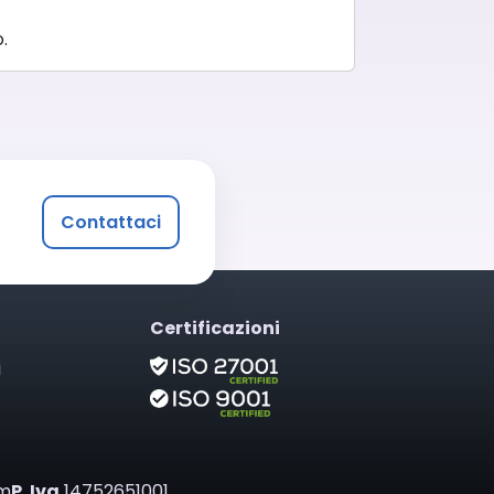
.
Contattaci
Certificazioni
i
om
P. Iva
14752651001