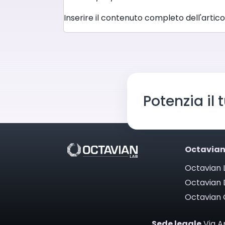
Inserire il contenuto completo dell'articol
Potenzia il
Octavia
Octavian 
Octavian D
Octavian
Sede legale
Via A