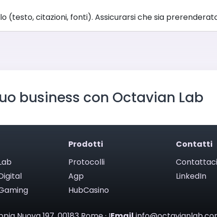
o (testo, citazioni, fonti). Assicurarsi che sia prerenderato
 tuo business con Octavian Lab
n
Prodotti
Contatti
Lab
Protocolli
Contattac
igital
Agp
LinkedIn
 Gaming
HubCasino
ppia Nuova 197, 00183 Rome · I
Email
info@octavianlab.c